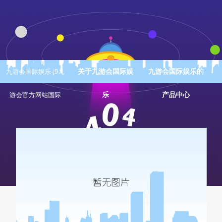
关于九游会国际娱
九游会国际娱乐的
九游会国际娱乐-j9九
乐
产品中心
游会官方网站国际