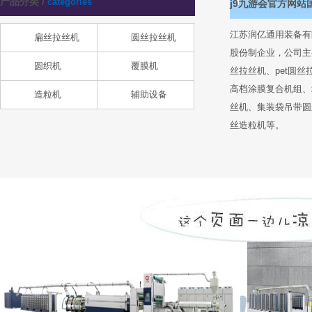
产品分类 /
categories
j9九游会官方网站
江苏润亿通用装备有
扁丝拉丝机
圆丝拉丝机
股份制企业，公司主
圆织机
覆膜机
丝拉丝机、pet圆
高档涂膜复合机组、
造粒机
辅助设备
丝机、集装袋吊带圆
丝造粒机等。
九游会国际娱