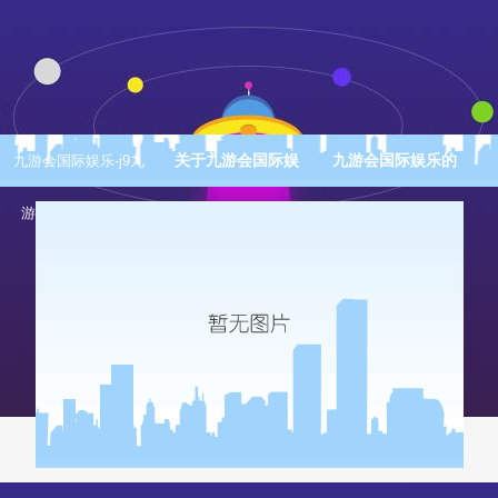
关于九游会国际娱
九游会国际娱乐的
九游会国际娱乐-j9九
乐
产品中心
游会官方网站国际