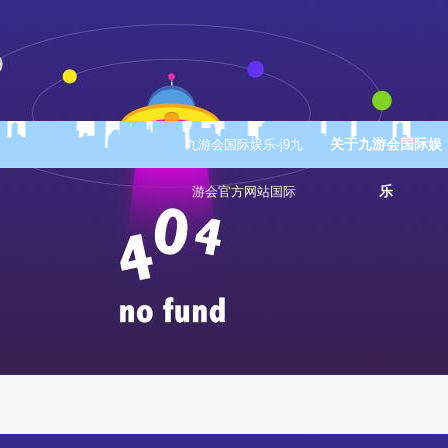
关于九游会国际娱
九游会国际娱乐-j9九
乐
游会官方网站国际