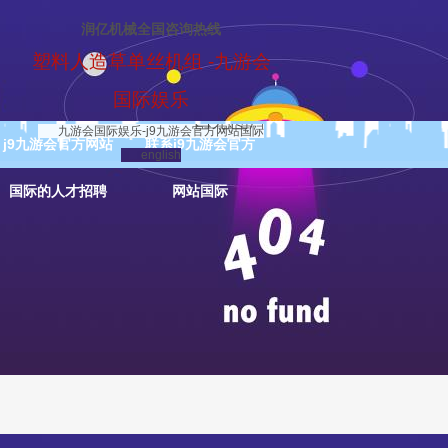
润亿机械全国咨询热线
塑料人造草单丝机组 -九游会
国际娱乐
九游会国际娱乐-j9九游会官方网站国际
j9九游会官方网站
联系j9九游会官方
english
国际的人才招聘
网站国际