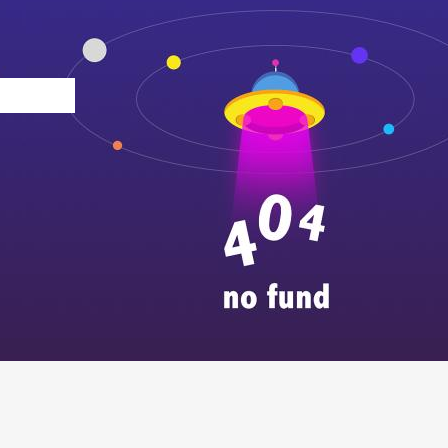
高速扁丝机组