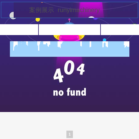
案例展示 runyimachinery
双模头扁丝机
塑料人造草单丝机组
450m/min
1